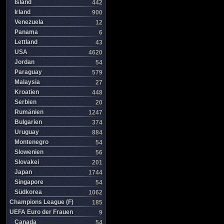
Island
442
Irland
900
Venezuela
12
Panama
6
Lettland
43
USA
4620
Jordan
54
Paraguay
579
Malaysia
27
Kroatien
448
Serbien
20
Rumänien
1247
Bulgarien
374
Uruguay
884
Montenegro
54
Slowenien
56
Slovakei
201
Japan
1744
Singapore
54
Südkorea
1062
Champions League (F)
185
UEFA Euro der Frauen
9
Canada
54