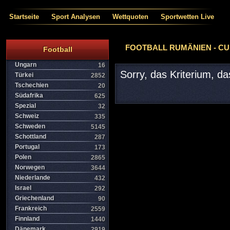
Startseite
Sport Analysen
Wettquoten
Sportwetten Live
FOOTBALL RUMÄNIEN - CU
Football
Ungarn
16
Sorry, das Kriterium, d
Türkei
2852
Tschechien
20
Südafrika
625
Spezial
32
Schweiz
335
Schweden
5145
Schottland
287
Portugal
173
Polen
2865
Norwegen
3644
Niederlande
432
Israel
292
Griechenland
90
Frankreich
2559
Finnland
1440
Dänemark
2919