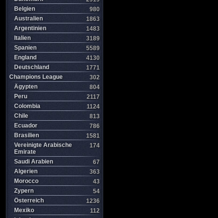
Belgien
980
Australien
1863
Argentinien
1483
Italien
3189
Spanien
5589
England
4130
Deutschland
1771
Champions League
302
Ägypten
804
Peru
2117
Colombia
1124
Chile
813
Ecuador
786
Brasilien
1581
Vereinigte Arabische
174
Emirate
Saudi Arabien
67
Algerien
363
Morocco
43
Zypern
54
Österreich
1236
Mexiko
112