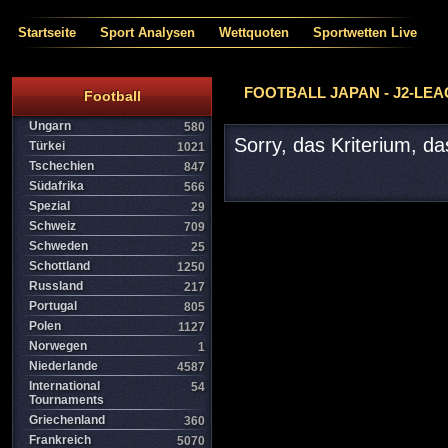
Startseite
Sport Analysen
Wettquoten
Sportwetten Live
FOOTBALL JAPAN - J2-LE
Football
Ungarn
580
Sorry, das Kriterium, d
Türkei
1021
Tschechien
847
Südafrika
566
Spezial
29
Schweiz
709
Schweden
25
Schottland
1250
Russland
217
Portugal
805
Polen
1127
Norwegen
1
Niederlande
4587
International
54
Tournaments
Griechenland
360
Frankreich
5070