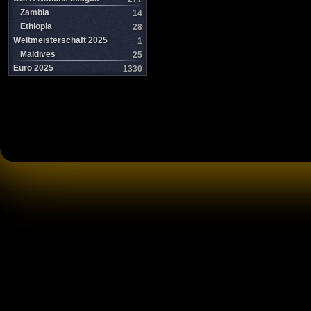
Zambia
14
Ethiopia
28
Weltmeisterschaft 2025
1
Maldives
25
Euro 2025
1330