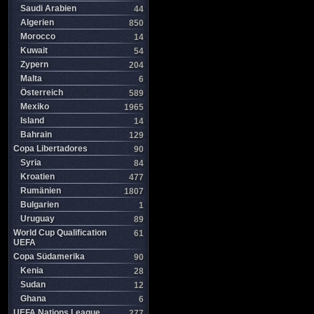
Saudi Arabien
44
Algerien
850
Morocco
14
Kuwait
54
Zypern
204
Malta
6
Österreich
589
Mexiko
1965
Island
14
Bahrain
129
Copa Libertadores
90
Syria
84
Kroatien
477
Rumänien
1807
Bulgarien
1
Uruguay
89
World Cup Qualification
61
UEFA
Copa Südamerika
90
Kenia
28
Sudan
12
Ghana
6
UEFA Nations League
277