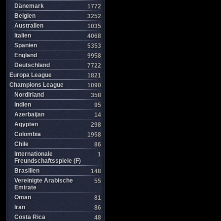
Dänemark
1772
Belgien
3252
Australien
1035
Italien
4068
Spanien
5353
England
9958
Deutschland
7722
Europa League
1821
Champions League
1090
Nordirland
358
Indien
95
Azerbaijan
14
Ägypten
298
Colombia
1958
Chile
86
Internationale
1
Freundschaftsspiele (F)
Brasilien
148
Vereinigte Arabische
55
Emirate
Oman
81
Iran
86
Costa Rica
48