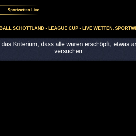
n
Sportwetten Live
BALL SCHOTTLAND - LEAGUE CUP - LIVE WETTEN. SPORT
QUOTEN
 das Kriterium, dass alle waren erschöpft, etwas 
versuchen