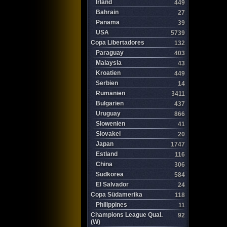
Irland
449
Bahrain
27
Panama
39
USA
5739
Copa Libertadores
132
Paraguay
403
Malaysia
43
Kroatien
449
Serbien
14
Rumänien
3411
Bulgarien
437
Uruguay
866
Slowenien
41
Slovakei
20
Japan
1747
Estland
116
China
306
Südkorea
584
El Salvador
24
Copa Südamerika
118
Philippines
11
Champions League Qual.
92
(W)