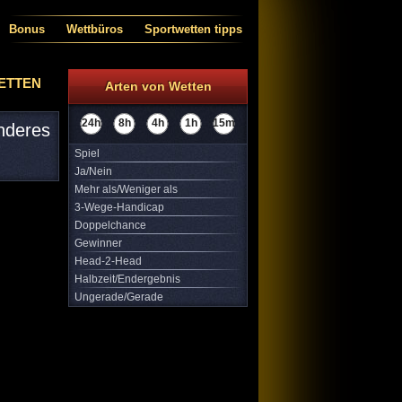
Bonus
Wettbüros
Sportwetten tipps
WETTEN
Arten von Wetten
24h
8h
4h
1h
15m
anderes
Spiel
Ja/Nein
Mehr als/Weniger als
3-Wege-Handicap
Doppelchance
Gewinner
Head-2-Head
Halbzeit/Endergebnis
Ungerade/Gerade