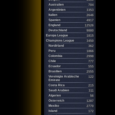
Australien
704
Argentinien
3353
Italien
2646
Spanien
4917
England
12526
Deutschland
9880
Europa League
1815
Champions League
3450
Nordirland
362
Peru
1866
Colombia
2998
Chile
777
Ecuador
555
Brasilien
2555
Vereinigte Arabische
122
Emirate
Costa Rica
215
Saudi Arabien
311
Algerien
56
Österreich
1287
Mexiko
2770
Island
172