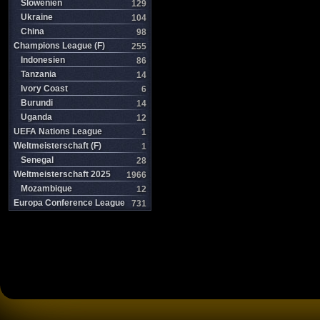
Slowenien
129
Ukraine
104
China
98
Champions League (F)
255
Indonesien
86
Tanzania
14
Ivory Coast
6
Burundi
14
Uganda
12
UEFA Nations League
1
Weltmeisterschaft (F)
1
Senegal
28
Weltmeisterschaft 2025
1966
Mozambique
12
Europa Conference League
731