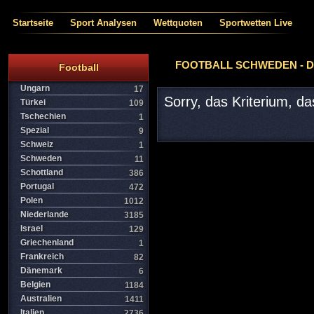
Startseite
Sport Analysen
Wettquoten
Sportwetten Live
FOOTBALL SCHWEDEN - DI
Football
Ungarn
17
Sorry, das Kriterium, d
Türkei
109
Tschechien
1
Spezial
9
Schweiz
1
Schweden
11
Schottland
386
Portugal
472
Polen
1012
Niederlande
3185
Israel
129
Griechenland
1
Frankreich
82
Dänemark
6
Belgien
1184
Australien
1411
Italien
2736