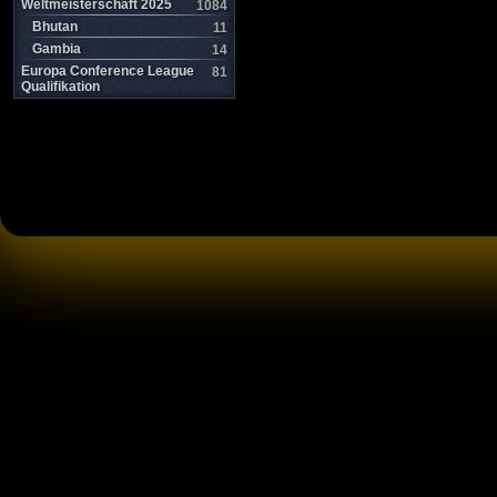
Weltmeisterschaft 2025
1084
Bhutan
11
Gambia
14
Europa Conference League
81
Qualifikation