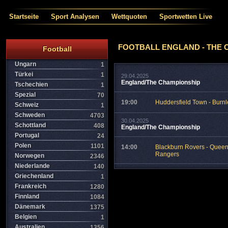
Startseite
Sport Analysen
Wettquoten
Sportwetten Live
FOOTBALL ENGLAND - THE 
Football
Ungarn
1
Türkei
1
29.04.2025
England/The Championship
Tschechien
1
Spezial
70
19:00
Huddersfield Town - Burnl
Schweiz
1
Schweden
4703
30.04.2025
Schottland
408
England/The Championship
Portugal
24
Polen
1101
14:00
Blackburn Rovers - Queen
Rangers
Norwegen
2346
Niederlande
140
Griechenland
1
Frankreich
1280
Finnland
1084
Dänemark
1375
Belgien
1
Australien
1356