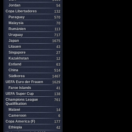
Jordan
54
Copa Libertadores
132
Paraguay
570
Malaysia
70
Rumänien
113
Uruguay
717
Japan
1675
Litauen
43
Singapore
27
Kazakhstan
12
Estland
63
China
514
Südkorea
1467
UEFA Euro der Frauen
1629
Faroe Islands
41
UEFA Super Cup
138
Champions League
761
Qualifikation
Malawi
14
Cameroon
6
Copa America (F)
177
Ethiopia
42