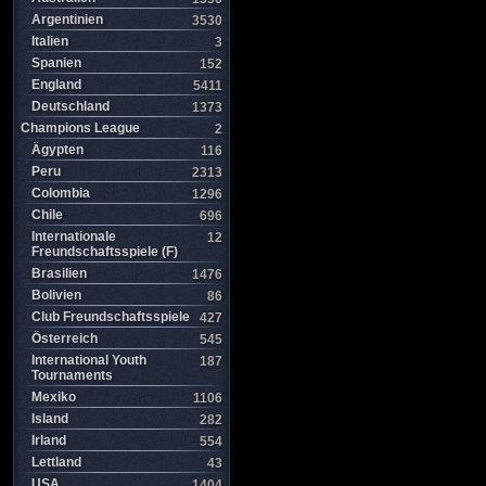
Argentinien
3530
Italien
3
Spanien
152
England
5411
Deutschland
1373
Champions League
2
Ägypten
116
Peru
2313
Colombia
1296
Chile
696
Internationale
12
Freundschaftsspiele (F)
Brasilien
1476
Bolivien
86
Club Freundschaftsspiele
427
Österreich
545
International Youth
187
Tournaments
Mexiko
1106
Island
282
Irland
554
Lettland
43
USA
1404