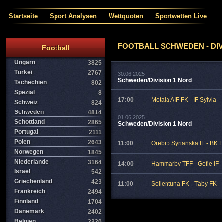
Startseite
Sport Analysen
Wettquoten
Sportwetten Live
FOOTBALL SCHWEDEN - DIV
Football
Ungarn
3825
Türkei
2767
30.06.2025
Schweden/Division 1 Nord
Tschechien
802
Spezial
8
17:00
Motala AIF FK - IF Sylvia
Schweiz
824
Schweden
4814
01.06.2025
Schottland
2865
Schweden/Division 1 Nord
Portugal
2111
Polen
2643
11:00
Örebro Syrianska IF - BK 
Norwegen
1845
Niederlande
3164
14:00
Hammarby TFF - Gefle IF
Israel
542
Griechenland
423
11:00
Sollentuna FK - Täby FK
Frankreich
2494
Finnland
1704
Dänemark
2402
Belgien
3330