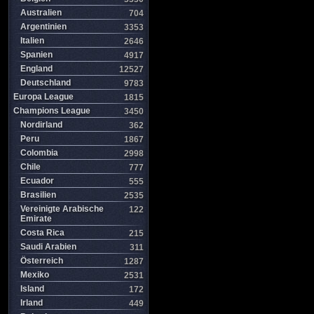
Australien
704
Argentinien
3353
Italien
2646
Spanien
4917
England
12527
Deutschland
9783
Europa League
1815
Champions League
3450
Nordirland
362
Peru
1867
Colombia
2998
Chile
777
Ecuador
555
Brasilien
2535
Vereinigte Arabische
122
Emirate
Costa Rica
215
Saudi Arabien
311
Österreich
1287
Mexiko
2531
Island
172
Irland
449