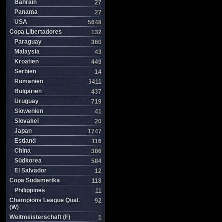
Bahrain
27
Panama
27
USA
5648
Copa Libertadores
132
Paraguay
360
Malaysia
43
Kroatien
449
Serbien
14
Rumänien
3411
Bulgarien
437
Uruguay
719
Slowenien
41
Slovakei
20
Japan
1747
Estland
116
China
306
Südkorea
584
El Salvador
12
Copa Südamerika
118
Philippines
11
Champions League Qual.
92
(W)
Weltmeisterschaft (F)
1