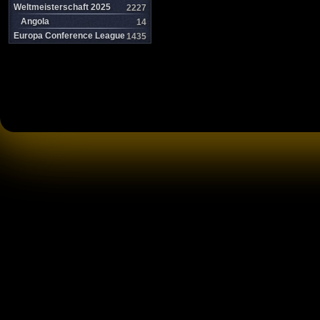
Weltmeisterschaft 2025
2227
Angola
14
Europa Conference League
1435