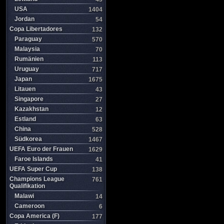
USA
1404
Jordan
54
Copa Libertadores
132
Paraguay
570
Malaysia
70
Rumänien
113
Uruguay
717
Japan
1675
Litauen
43
Singapore
27
Kazakhstan
12
Estland
63
China
528
Südkorea
1467
UEFA Euro der Frauen
1629
Faroe Islands
41
UEFA Super Cup
138
Champions League
761
Qualifikation
Malawi
14
Cameroon
6
Copa America (F)
177