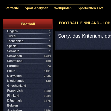
Startseite
Sport Analysen
Wettquoten
Sportwetten Live
FOOTBALL FINNLAND - LOH
Football
Ungarn
1
Sorry, das Kriterium, d
Türkei
1
Tschechien
1
Spezial
70
Schweiz
1
Schweden
4703
Schottland
408
Portugal
24
Polen
1101
Norwegen
2346
Niederlande
140
Griechenland
1
Frankreich
1280
Finnland
1084
Dänemark
1375
Belgien
1
Australien
1356