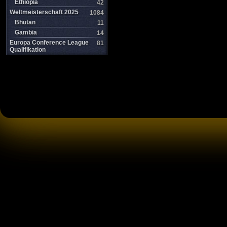
Ethiopia
42
Weltmeisterschaft 2025
1084
Bhutan
11
Gambia
14
Europa Conference League
81
Qualifikation