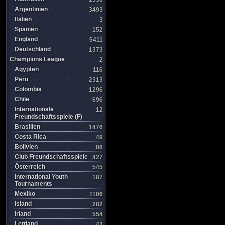
Argentinien
3493
Italien
3
Spanien
152
England
5411
Deutschland
1373
Champions League
2
Ägypten
116
Peru
2313
Colombia
1296
Chile
696
Internationale
12
Freundschaftsspiele (F)
Brasilien
1476
Costa Rica
49
Bolivien
86
Club Freundschaftsspiele
427
Österreich
545
International Youth
187
Tournaments
Mexiko
1106
Island
282
Irland
554
Lettland
43