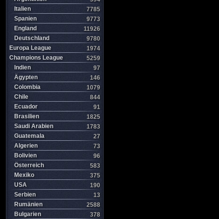
Italien
7785
Spanien
9773
England
11926
Deutschland
9780
Europa League
1974
Champions League
5259
Indien
97
Ägypten
146
Colombia
1079
Chile
844
Ecuador
91
Brasilien
1825
Saudi Arabien
1783
Guatemala
27
Algerien
73
Bolivien
96
Österreich
583
Mexiko
375
USA
190
Serbien
13
Rumänien
2588
Bulgarien
378