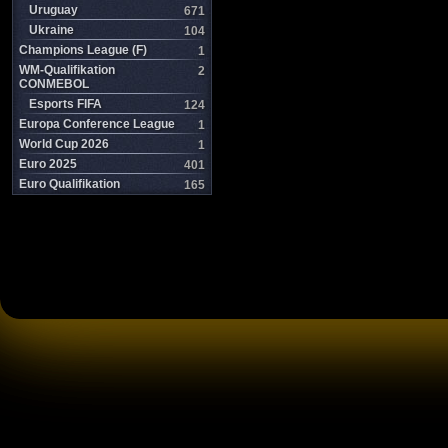
Uruguay
671
Ukraine
104
Champions League (F)
1
WM-Qualifikation
2
CONMEBOL
Esports FIFA
124
Europa Conference League
1
World Cup 2026
1
Euro 2025
401
Euro Qualifikation
165