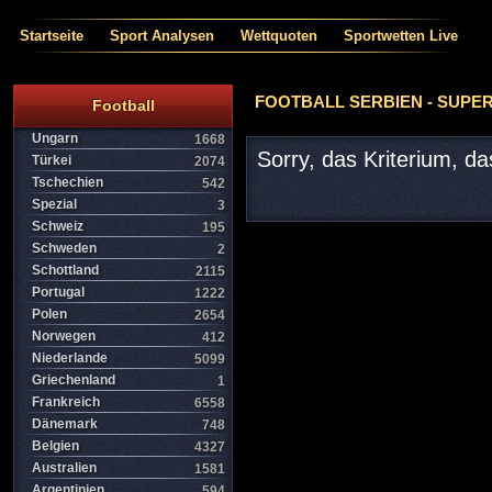
Startseite
Sport Analysen
Wettquoten
Sportwetten Live
FOOTBALL SERBIEN - SUPER
Football
Ungarn
1668
Sorry, das Kriterium, d
Türkei
2074
Tschechien
542
Spezial
3
Schweiz
195
Schweden
2
Schottland
2115
Portugal
1222
Polen
2654
Norwegen
412
Niederlande
5099
Griechenland
1
Frankreich
6558
Dänemark
748
Belgien
4327
Australien
1581
Argentinien
594