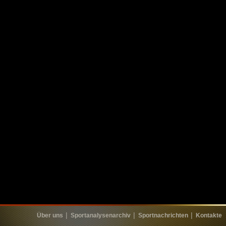
Über uns
Sportanalysenarchiv
Sportnachrichten
Kontakte