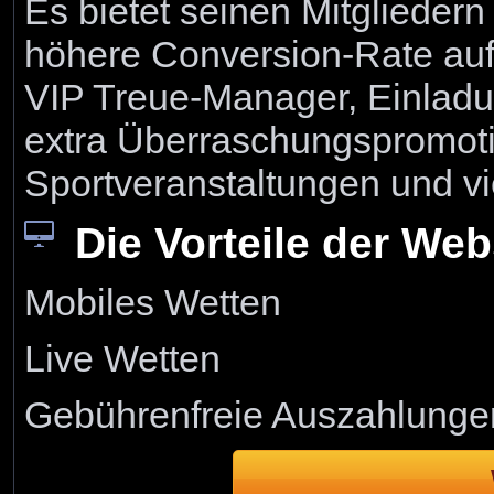
Es bietet seinen Mitglieder
höhere Conversion-Rate auf
VIP Treue-Manager, Einladu
extra Überraschungspromoti
Sportveranstaltungen und vi
Die Vorteile der Web
Mobiles Wetten
Live Wetten
Gebührenfreie Auszahlunge