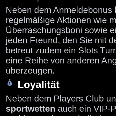
Neben dem Anmeldebonus bi
regelmäßige Aktionen wie 
Überraschungsboni sowie ei
jeden Freund, den Sie mit 
betreut zudem ein Slots Tur
eine Reihe von anderen Ang
überzeugen.
Loyalität
Neben dem Players Club un
sportwetten
auch ein VIP-P