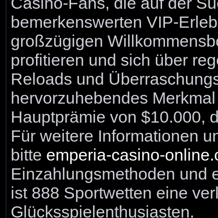
Casino-Fans, die auf der Su
bemerkenswerten VIP-Erlebn
großzügigen Willkommensbo
profitieren und sich über r
Reloads und Überraschungs
hervorzuhebendes Merkmal is
Hauptprämie von $10.000, d
Für weitere Informationen 
bitte
emperia-casino-online
Einzahlungsmethoden und ei
ist 888 Sportwetten eine ve
Glücksspielenthusiasten.